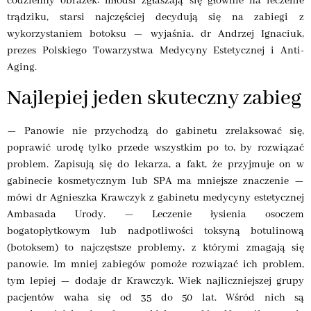
codzienny obrazek: młodsi zgłaszają się głownie na leczenie
trądziku, starsi najczęściej decydują się na zabiegi z
wykorzystaniem botoksu — wyjaśnia. dr Andrzej Ignaciuk,
prezes Polskiego Towarzystwa Medycyny Estetycznej i Anti-
Aging.
Najlepiej jeden skuteczny zabieg
— Panowie nie przychodzą do gabinetu zrelaksować się,
poprawić urodę tylko przede wszystkim po to, by rozwiązać
problem. Zapisują się do lekarza, a fakt, że przyjmuje on w
gabinecie kosmetycznym lub SPA ma mniejsze znaczenie —
mówi dr Agnieszka Krawczyk z gabinetu medycyny estetycznej
Ambasada Urody. — Leczenie łysienia osoczem
bogatopłytkowym lub nadpotliwości toksyną botulinową
(botoksem) to najczęstsze problemy, z którymi zmagają się
panowie. Im mniej zabiegów pomoże rozwiązać ich problem,
tym lepiej — dodaje dr Krawczyk. Wiek najliczniejszej grupy
pacjentów waha się od 35 do 50 lat. Wśród nich są