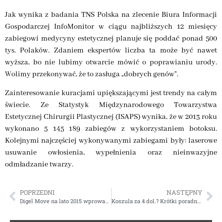
Jak wynika z badania TNS Polska na zlecenie Biura Informacji
Gospodarczej InfoMonitor w ciągu najbliższych 12 miesięcy
zabiegowi medycyny estetycznej planuje się poddać ponad 500
tys. Polaków. Zdaniem ekspertów liczba ta może być nawet
wyższa, bo nie lubimy otwarcie mówić o poprawianiu urody.
Wolimy przekonywać, że to zasługa „dobrych genów”.
Zainteresowanie kuracjami upiększającymi jest trendy na całym
świecie. Ze Statystyk Międzynarodowego Towarzystwa
Estetycznej Chirurgii Plastycznej (ISAPS) wynika, że w 2013 roku
wykonano 5 145 189 zabiegów z wykorzystaniem botoksu.
Kolejnymi najczęściej wykonywanymi zabiegami były: laserowe
usuwanie owłosienia, wypełnienia oraz nieinwazyjne
odmładzanie twarzy.
POPRZEDNI
NASTĘPNY
Digel Move na lato 2015 wprowadza nową męską kolekcję
Koszula za 4 dol.? Krótki poradnik o tym, jak kupować ubrania za granicą