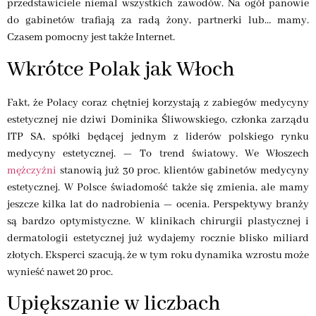
przedstawiciele niemal wszystkich zawodów. Na ogół panowie
do gabinetów trafiają za radą żony, partnerki lub… mamy.
Czasem pomocny jest także Internet.
Wkrótce Polak jak Włoch
Fakt, że Polacy coraz chętniej korzystają z zabiegów medycyny
estetycznej nie dziwi Dominika Śliwowskiego, członka zarządu
ITP SA, spółki będącej jednym z liderów polskiego rynku
medycyny estetycznej. — To trend światowy. We Włoszech
mężczyźni
stanowią już 30 proc. klientów gabinetów medycyny
estetycznej. W Polsce świadomość także się zmienia, ale mamy
jeszcze kilka lat do nadrobienia — ocenia. Perspektywy branży
są bardzo optymistyczne. W klinikach chirurgii plastycznej i
dermatologii estetycznej już wydajemy rocznie blisko miliard
złotych. Eksperci szacują, że w tym roku dynamika wzrostu może
wynieść nawet 20 proc.
Upiększanie w liczbach