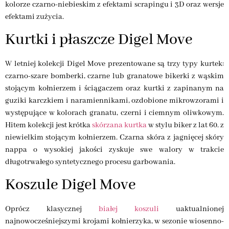
kolorze czarno-niebieskim z efektami scrapingu i 3D oraz wersje
efektami zużycia.
Kurtki i płaszcze Digel Move
W letniej kolekcji Digel Move prezentowane są trzy typy kurtek:
czarno-szare bomberki, czarne lub granatowe bikerki z wąskim
stojącym kołnierzem i ściągaczem oraz kurtki z zapinanym na
guziki karczkiem i naramiennikami, ozdobione mikrowzorami i
występujące w kolorach granatu, czerni i ciemnym oliwkowym.
Hitem kolekcji jest krótka
skórzana kurtka
w stylu biker z lat 60. z
niewielkim stojącym kołnierzem. Czarna skóra z jagnięcej skóry
nappa o wysokiej jakości zyskuje swe walory w trakcie
długotrwałego syntetycznego procesu garbowania.
Koszule Digel Move
Oprócz klasycznej
białej koszuli
uaktualnionej
najnowocześniejszymi krojami kołnierzyka, w sezonie wiosenno-