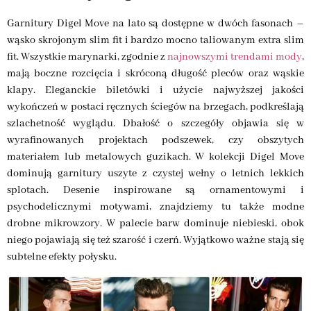
Garnitury Digel Move na lato są dostępne w dwóch fasonach –
wąsko skrojonym slim fit i bardzo mocno taliowanym extra slim
fit. Wszystkie marynarki, zgodnie z
najnowszymi trendami mody
,
mają boczne rozcięcia i skróconą długość pleców oraz wąskie
klapy. Eleganckie biletówki i użycie najwyższej jakości
wykończeń w postaci ręcznych ściegów na brzegach, podkreślają
szlachetność wyglądu. Dbałość o szczegóły objawia się w
wyrafinowanych projektach podszewek, czy obszytych
materiałem lub metalowych guzikach. W kolekcji Digel Move
dominują garnitury uszyte z czystej wełny o letnich lekkich
splotach. Desenie inspirowane są ornamentowymi i
psychodelicznymi motywami, znajdziemy tu także modne
drobne mikrowzory. W palecie barw dominuje niebieski, obok
niego pojawiają się też szarość i czerń. Wyjątkowo ważne stają się
subtelne efekty połysku.