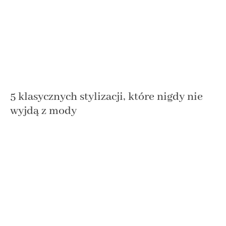
5 klasycznych stylizacji, które nigdy nie
wyjdą z mody
Pewne trendy w modzie przemijają, a inne zostają z nami na
dekady. Całe szczęście, że tak się dzieje. Dzięki temu