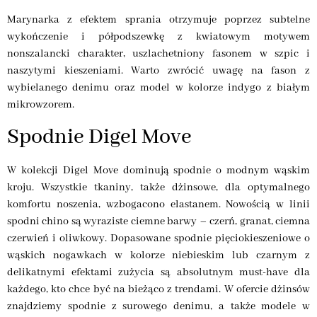
Marynarka z efektem sprania otrzymuje poprzez subtelne
wykończenie i półpodszewkę z kwiatowym motywem
nonszalancki charakter, uszlachetniony fasonem w szpic i
naszytymi kieszeniami. Warto zwrócić uwagę na fason z
wybielanego denimu oraz model w kolorze indygo z białym
mikrowzorem.
Spodnie Digel Move
W kolekcji Digel Move dominują spodnie o modnym wąskim
kroju. Wszystkie tkaniny, także dżinsowe, dla optymalnego
komfortu noszenia, wzbogacono elastanem. Nowością w linii
spodni chino są wyraziste ciemne barwy – czerń, granat, ciemna
czerwień i oliwkowy. Dopasowane spodnie pięciokieszeniowe o
wąskich nogawkach w kolorze niebieskim lub czarnym z
delikatnymi efektami zużycia są absolutnym must-have dla
każdego, kto chce być na bieżąco z trendami. W ofercie dżinsów
znajdziemy spodnie z surowego denimu, a także modele w