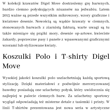
W kolekcji krawatów Digel Move dostrzeżemy grę barwnych,
bardzo ciemno połyskujących niuansów na jedwabiu. Latem
2015 ważne są przede wszystkim mikrowzory, wzory graficzne i
kwiatowe desenie. Nowością są wąskie krawaty w ciemnych,
stonowanych barwach z ziarnistą fakturą, warte uwagi są tu
także mieniące się prążki mory, desenie op-artowe, kwieciste
żakardy, poprzeczne pasy i panele z wpasowanymi graficznymi
wzorami lub stylizowane kwiaty.
Koszulki Polo i T-shirty Digel
Move
Wysokiej jakości koszulki polo uszlachetniają każdą sportową
stylizację. Dzięki materiałowi z podwójnie merceryzowanej
bawełny posiadają one szlachetny połysk, który uwidocznia się
najlepiej w palecie ciemnych barw. Za szlachetny sportowy
wygląd odpowiadają też misterne detale z tasiemki i printy. W
linii T-shirtów prezentowana jest nowa seria w artystyczne