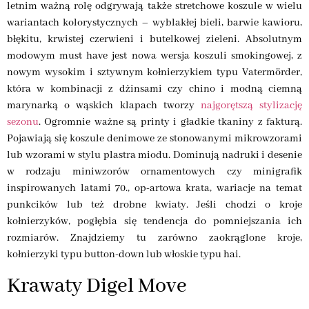
letnim ważną rolę odgrywają także stretchowe koszule w wielu
wariantach kolorystycznych – wyblakłej bieli, barwie kawioru,
błękitu, krwistej czerwieni i butelkowej zieleni. Absolutnym
modowym must have jest nowa wersja koszuli smokingowej, z
nowym wysokim i sztywnym kołnierzykiem typu Vatermörder,
która w kombinacji z dżinsami czy chino i modną ciemną
marynarką o wąskich klapach tworzy
najgorętszą stylizację
sezonu
. Ogromnie ważne są printy i gładkie tkaniny z fakturą.
Pojawiają się koszule denimowe ze stonowanymi mikrowzorami
lub wzorami w stylu plastra miodu. Dominują nadruki i desenie
w rodzaju miniwzorów ornamentowych czy minigrafik
inspirowanych latami 70., op-artowa krata, wariacje na temat
punkcików lub też drobne kwiaty. Jeśli chodzi o kroje
kołnierzyków, pogłębia się tendencja do pomniejszania ich
rozmiarów. Znajdziemy tu zarówno zaokrąglone kroje,
kołnierzyki typu button-down lub włoskie typu hai.
Krawaty Digel Move