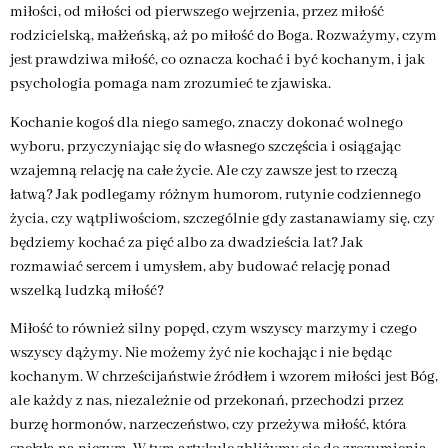
miłości, od miłości od pierwszego wejrzenia, przez miłość
rodzicielską, małżeńską, aż po miłość do Boga. Rozważymy, czym
jest prawdziwa miłość, co oznacza kochać i być kochanym, i jak
psychologia pomaga nam zrozumieć te zjawiska.
Kochanie kogoś dla niego samego, znaczy dokonać wolnego
wyboru, przyczyniając się do własnego szczęścia i osiągając
wzajemną relację na całe życie. Ale czy zawsze jest to rzeczą
łatwą? Jak podlegamy różnym humorom, rutynie codziennego
życia, czy wątpliwościom, szczególnie gdy zastanawiamy się, czy
będziemy kochać za pięć albo za dwadzieścia lat? Jak
rozmawiać sercem i umysłem, aby budować relację ponad
wszelką ludzką miłość?
Miłość to również silny popęd, czym wszyscy marzymy i czego
wszyscy dążymy. Nie możemy żyć nie kochając i nie będąc
kochanym. W chrześcijaństwie źródłem i wzorem miłości jest Bóg,
ale każdy z nas, niezależnie od przekonań, przechodzi przez
burzę hormonów, narzeczeństwo, czy przeżywa miłość, która