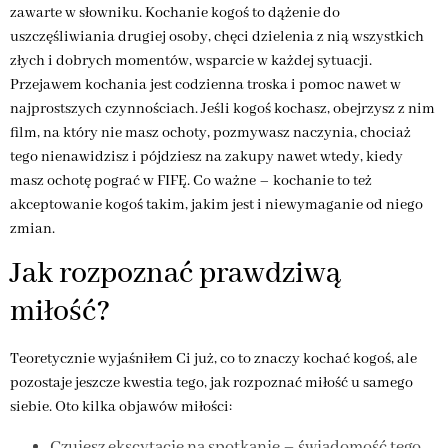
zawarte w słowniku. Kochanie kogoś to dążenie do
uszczęśliwiania drugiej osoby, chęci dzielenia z nią wszystkich
złych i dobrych momentów, wsparcie w każdej sytuacji.
Przejawem kochania jest codzienna troska i pomoc nawet w
najprostszych czynnościach. Jeśli kogoś kochasz, obejrzysz z nim
film, na który nie masz ochoty, pozmywasz naczynia, chociaż
tego nienawidzisz i pójdziesz na zakupy nawet wtedy, kiedy
masz ochotę pograć w FIFĘ. Co ważne – kochanie to też
akceptowanie kogoś takim, jakim jest i niewymaganie od niego
zmian.
Jak rozpoznać prawdziwą
miłość?
Teoretycznie wyjaśniłem Ci już, co to znaczy kochać kogoś, ale
pozostaje jeszcze kwestia tego, jak rozpoznać miłość u samego
siebie. Oto kilka objawów miłości:
Czujesz ekscytację na spotkanie – świadomość tego,