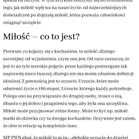
spełzła na niczym. W tym artykule zbliżymy się do zrozumienia
tego, jak miłość wpływa na nasze życie, od najwcześniejszych
doświadczeń po dojrzałą miłość, która pozwala człowiekowi
osiągnąć szczęście.
Miłość – co to jest?
Pierwsze, co kojarzy się z kochaniem, to miłość, dlatego
zacznijmy od wyjaśnienia, czym ona jest. Od razu zaznaczę, że
jest to na tyle szerokie pojęcie, przez każdego postrzegane tak
naprawdę nieco inaczej, dlatego nie ma moim zdaniem definicji
idealnej. Z pewnością jest to uczucie. Uczucie, które może
odmienić życie o 180 stopni. Uczucie, którego każdy potrzebuje.
Polega ono na przywiązaniu do drugiej osoby, trosce o nią,
dbaniu o jej dobro i pragnieniu tego, aby była ona szczęśliwa.
Miłość może przyjmować różne formy. Może to być np. miłość
matki do dziecka czy ta dwojga kochanków. Oczywiste jest zatem,
że obie te relacje są kompletnie inne.
SJP PWN głosi, że miłość to m.in.: „głębokie uczucie do drugiej