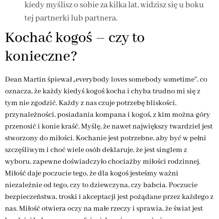
kiedy myślisz o sobie za kilka lat, widzisz się u boku
tej partnerki lub partnera.
Kochać kogoś – czy to
konieczne?
Dean Martin śpiewał „everybody loves somebody sometime”, co
oznacza, że każdy kiedyś kogoś kocha i chyba trudno mi się z
tym nie zgodzić. Każdy z nas czuje potrzebę bliskości,
przynależności, posiadania kompana i kogoś, z kim można góry
przenosić i konie kraść. Myślę, że nawet największy twardziel jest
stworzony do miłości. Kochanie jest potrzebne, aby być w pełni
szczęśliwym i choć wiele osób deklaruje, że jest singlem z
wyboru, zapewne doświadczyło chociażby miłości rodzinnej.
Miłość daje poczucie tego, że dla kogoś jesteśmy ważni
niezależnie od tego, czy to dziewczyna, czy babcia. Poczucie
bezpieczeństwa, troski i akceptacji jest pożądane przez każdego z
nas. Miłość otwiera oczy na małe rzeczy i sprawia, że świat jest