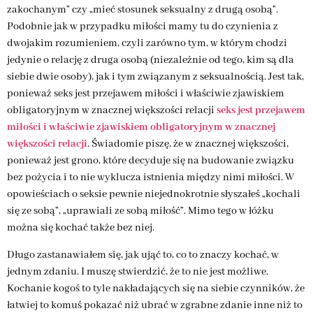
zakochanym” czy „mieć stosunek seksualny z drugą osobą”.
Podobnie jak w przypadku miłości mamy tu do czynienia z
dwojakim rozumieniem, czyli zarówno tym, w którym chodzi
jedynie o relację z druga osobą (niezależnie od tego, kim są dla
siebie dwie osoby), jak i tym związanym z seksualnością. Jest tak,
ponieważ seks jest przejawem miłości i właściwie zjawiskiem
obligatoryjnym w znacznej większości relacji
seks jest przejawem
miłości i właściwie zjawiskiem obligatoryjnym w znacznej
większości relacji
. Świadomie piszę, że w znacznej większości,
ponieważ jest grono, które decyduje się na budowanie związku
bez pożycia i to nie wyklucza istnienia między nimi miłości. W
opowieściach o seksie pewnie niejednokrotnie słyszałeś „kochali
się ze sobą”, „uprawiali ze sobą miłość”. Mimo tego w łóżku
można się kochać także bez niej.
Długo zastanawiałem się, jak ująć to, co to znaczy kochać, w
jednym zdaniu. I muszę stwierdzić, że to nie jest możliwe.
Kochanie kogoś to tyle nakładających się na siebie czynników, że
łatwiej to komuś pokazać niż ubrać w zgrabne zdanie inne niż to