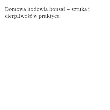
Domowa hodowla bonsai – sztuka i
cierpliwość w praktyce
Czy zdarzyło Ci się kiedykolwiek zastanawiać, w jaki sposób
powstają urocze, miniaturowe bonsai? Wbrew pozorom ich
rozmiar nie bierze się
Na co zwrócić uwagę przy zapisie dziecka
do przedszkola na Pradze Południe?