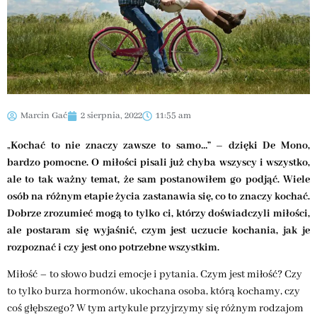
Marcin Gać
2 sierpnia, 2022
11:55 am
„
Kochać to nie znaczy zawsze to samo…” – dzięki De Mono,
bardzo pomocne. O miłości pisali już chyba wszyscy i wszystko,
ale to tak ważny temat, że sam postanowiłem go podjąć. Wiele
osób na różnym etapie życia zastanawia się, co to znaczy kochać.
Dobrze zrozumieć mogą to tylko ci, którzy doświadczyli miłości,
ale postaram się wyjaśnić, czym jest uczucie kochania, jak je
rozpoznać i czy jest ono potrzebne wszystkim.
Miłość – to słowo budzi emocje i pytania. Czym jest miłość? Czy
to tylko burza hormonów, ukochana osoba, którą kochamy, czy
coś głębszego? W tym artykule przyjrzymy się różnym rodzajom