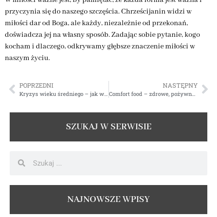
W miłości ważne jest, by pamiętać, że każda forma jest ważna i
przyczynia się do naszego szczęścia. Chrześcijanin widzi w
miłości dar od Boga, ale każdy, niezależnie od przekonań,
doświadcza jej na własny sposób. Zadając sobie pytanie, kogo
kocham i dlaczego, odkrywamy głębsze znaczenie miłości w
naszym życiu.
POPRZEDNI
NASTĘPNY
Kryzys wieku średniego – jak wykorzystać go na swoją korzyść?
Comfort food – zdrowe, pożywne i poprawiające nastrój
SZUKAJ W SERWISIE
NAJNOWSZE WPISY