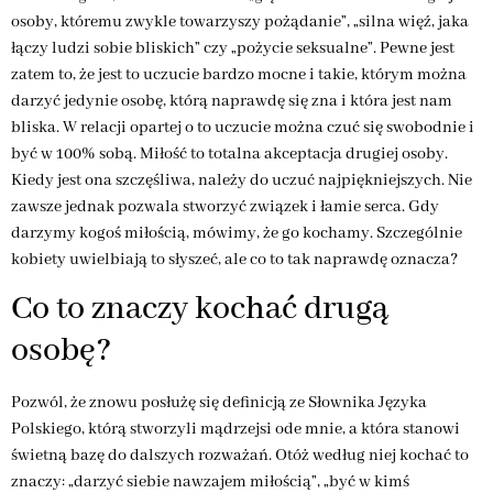
osoby, któremu zwykle towarzyszy pożądanie”, „silna więź, jaka
łączy ludzi sobie bliskich” czy „pożycie seksualne”. Pewne jest
zatem to, że jest to uczucie bardzo mocne i takie, którym można
darzyć jedynie osobę, którą naprawdę się zna i która jest nam
bliska. W relacji opartej o to uczucie można czuć się swobodnie i
być w 100% sobą. Miłość to totalna akceptacja drugiej osoby.
Kiedy jest ona szczęśliwa, należy do uczuć najpiękniejszych. Nie
zawsze jednak pozwala stworzyć związek i łamie serca. Gdy
darzymy kogoś miłością, mówimy, że go kochamy. Szczególnie
kobiety uwielbiają to słyszeć, ale co to tak naprawdę oznacza?
Co to znaczy kochać drugą
osobę?
Pozwól, że znowu posłużę się definicją ze Słownika Języka
Polskiego, którą stworzyli mądrzejsi ode mnie, a która stanowi
świetną bazę do dalszych rozważań. Otóż według niej kochać to
znaczy: „darzyć siebie nawzajem miłością”, „być w kimś