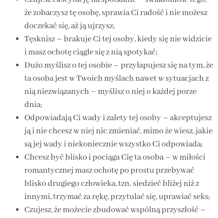
że zobaczysz tę osobę, sprawia Ci radość i nie możesz
doczekać się, aż ją ujrzysz;
Tęsknisz – brakuje Ci tej osoby, kiedy się nie widzicie
i masz ochotę ciągle się z nią spotykać;
Dużo myślisz o tej osobie – przyłapujesz się na tym, że
ta osoba jest w Twoich myślach nawet w sytuacjach z
nią niezwiązanych – myślisz o niej o każdej porze
dnia;
Odpowiadają Ci wady i zalety tej osoby – akceptujesz
ją i nie chcesz w niej nic zmieniać, mimo że wiesz, jakie
są jej wady i niekoniecznie wszystko Ci odpowiada;
Chcesz być blisko i pociąga Cię ta osoba – w miłości
romantycznej masz ochotę po prostu przebywać
blisko drugiego człowieka, tzn. siedzieć bliżej niż z
innymi, trzymać za rękę, przytulać się, uprawiać seks;
Czujesz, że możecie zbudować wspólną przyszłość –