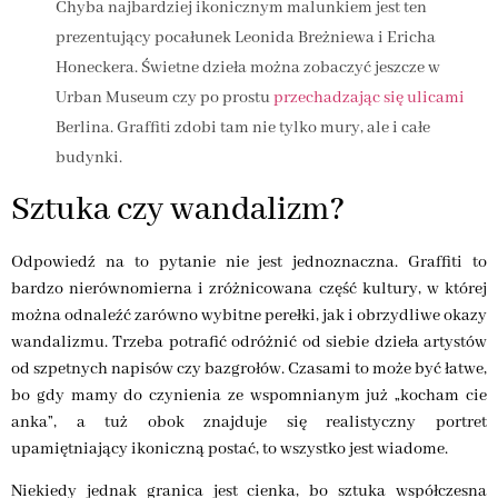
Chyba najbardziej ikonicznym malunkiem jest ten
prezentujący pocałunek Leonida Breżniewa i Ericha
Honeckera. Świetne dzieła można zobaczyć jeszcze w
Urban Museum czy po prostu
przechadzając się ulicami
Berlina. Graffiti zdobi tam nie tylko mury, ale i całe
budynki.
Sztuka czy wandalizm?
Odpowiedź na to pytanie nie jest jednoznaczna. Graffiti to
bardzo nierównomierna i zróżnicowana część kultury, w której
można odnaleźć zarówno wybitne perełki, jak i obrzydliwe okazy
wandalizmu. Trzeba potrafić odróżnić od siebie dzieła artystów
od szpetnych napisów czy bazgrołów. Czasami to może być łatwe,
bo gdy mamy do czynienia ze wspomnianym już „kocham cie
anka”, a tuż obok znajduje się realistyczny portret
upamiętniający ikoniczną postać, to wszystko jest wiadome.
Niekiedy jednak granica jest cienka, bo sztuka współczesna