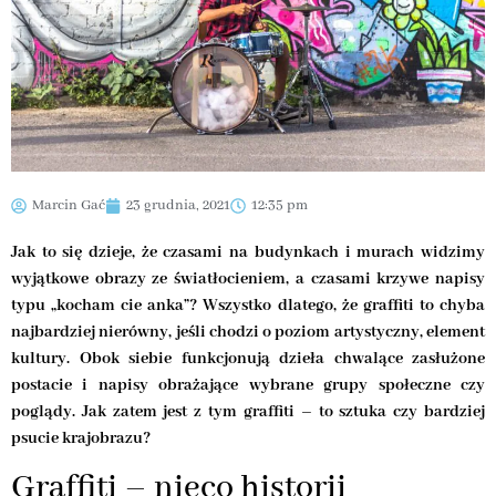
Marcin Gać
23 grudnia, 2021
12:35 pm
Jak to się dzieje, że czasami na budynkach i murach widzimy
wyjątkowe obrazy ze światłocieniem, a czasami krzywe napisy
typu „kocham cie anka”? Wszystko dlatego, że graffiti to chyba
najbardziej nierówny, jeśli chodzi o poziom artystyczny, element
kultury. Obok siebie funkcjonują dzieła chwalące zasłużone
postacie i napisy obrażające wybrane grupy społeczne czy
poglądy. Jak zatem jest z tym graffiti – to sztuka czy bardziej
psucie krajobrazu?
Graffiti – nieco historii