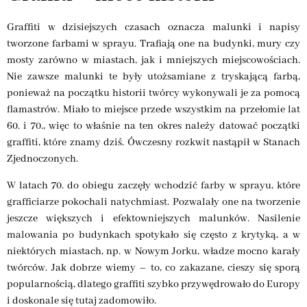
Graffiti w dzisiejszych czasach oznacza malunki i napisy
tworzone farbami w sprayu. Trafiają one na budynki, mury czy
mosty zarówno w miastach, jak i mniejszych miejscowościach.
Nie zawsze malunki te były utożsamiane z tryskającą farbą,
ponieważ na początku historii twórcy wykonywali je za pomocą
flamastrów. Miało to miejsce przede wszystkim na przełomie lat
60. i 70., więc to właśnie na ten okres należy datować początki
graffiti, które znamy dziś. Ówczesny rozkwit nastąpił w Stanach
Zjednoczonych.
W latach 70. do obiegu zaczęły wchodzić farby w sprayu, które
grafficiarze pokochali natychmiast. Pozwalały one na tworzenie
jeszcze większych i efektowniejszych malunków. Nasilenie
malowania po budynkach spotykało się często z krytyką, a w
niektórych miastach, np. w Nowym Jorku, władze mocno karały
twórców. Jak dobrze wiemy – to, co zakazane, cieszy się sporą
popularnością, dlatego graffiti szybko przywędrowało do Europy
i doskonale się tutaj zadomowiło.