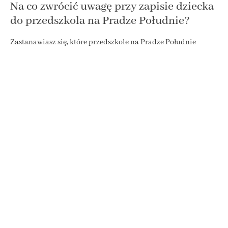
Na co zwrócić uwagę przy zapisie dziecka
do przedszkola na Pradze Południe?
Zastanawiasz się, które przedszkole na Pradze Południe
będzie odpowiednie dla Twojego dziecka? Podjęcie decyzji o
wyborze przedszkola może znacząco wpłynąć
Retrofuturyzm, czyli jak kiedyś ludzie
wyobrażali sobie przyszłość