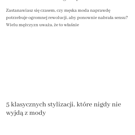
Zastanawiasz się czasem, czy męska moda naprawdę
potrzebuje ogromnej rewolucji, aby ponownie nabrała sensu?
Wielu mężczyzn uważa, że to właśnie
5 klasycznych stylizacji, które nigdy nie
wyjdą z mody
Pewne trendy w modzie przemijają, a inne zostają z nami na
dekady. Całe szczęście, że tak się dzieje. Dzięki temu