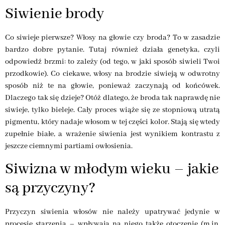
Siwienie brody
Co siwieje pierwsze? Włosy na głowie czy broda? To w zasadzie
bardzo dobre pytanie. Tutaj również działa genetyka, czyli
odpowiedź brzmi: to zależy (od tego, w jaki sposób siwieli Twoi
przodkowie). Co ciekawe, włosy na brodzie siwieją w odwrotny
sposób niż te na głowie, ponieważ zaczynają od końcówek.
Dlaczego tak się dzieje? Otóż dlatego, że broda tak naprawdę nie
siwieje, tylko bieleje. Cały proces wiąże się ze stopniową utratą
pigmentu, który nadaje włosom w tej części kolor. Stają się wtedy
zupełnie białe, a wrażenie siwienia jest wynikiem kontrastu z
jeszcze ciemnymi partiami owłosienia.
Siwizna w młodym wieku – jakie
są przyczyny?
Przyczyn siwienia włosów nie należy upatrywać jedynie w
procesie starzenia – wpływają na niego także otoczenie (m.in.