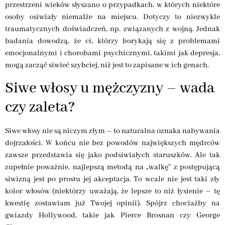
przestrzeni wieków słyszano o przypadkach, w których niektóre
osoby osiwiały niemalże na miejscu. Dotyczy to niezwykle
traumatycznych doświadczeń, np. związanych z wojną. Jednak
badania dowodzą, że ci, którzy borykają się z problemami
emocjonalnymi i chorobami psychicznymi, takimi jak depresja,
mogą zacząć siwieć szybciej, niż jest to zapisane w ich genach.
Siwe włosy u mężczyzny – wada
czy zaleta?
Siwe włosy nie są niczym złym – to naturalna oznaka nabywania
dojrzałości. W końcu nie bez powodów największych mędrców
zawsze przedstawia się jako podsiwiałych staruszków. Ale tak
zupełnie poważnie, najlepszą metodą na „walkę” z postępującą
siwizną jest po prostu jej akceptacja. To wcale nie jest taki zły
kolor włosów (niektórzy uważają, że lepsze to niż łysienie – tę
kwestię zostawiam już Twojej opinii). Spójrz chociażby na
gwiazdy Hollywood, takie jak Pierce Brosnan czy George