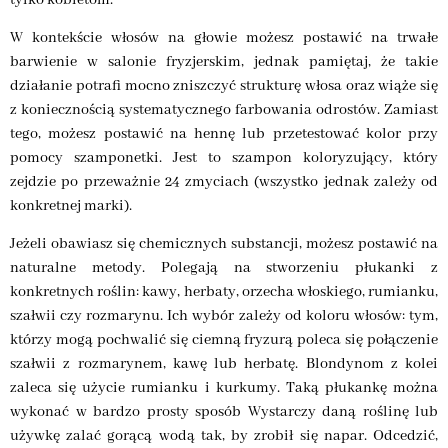
W kontekście włosów na głowie możesz postawić na trwałe
barwienie w salonie fryzjerskim, jednak pamiętaj, że takie
działanie potrafi mocno zniszczyć strukturę włosa oraz wiąże się
z koniecznością systematycznego farbowania odrostów. Zamiast
tego, możesz postawić na hennę lub przetestować kolor przy
pomocy szamponetki. Jest to szampon koloryzujący, który
zejdzie po przeważnie 24 zmyciach (wszystko jednak zależy od
konkretnej marki).
Jeżeli obawiasz się chemicznych substancji, możesz postawić na
naturalne metody. Polegają na stworzeniu płukanki z
konkretnych roślin: kawy, herbaty, orzecha włoskiego, rumianku,
szałwii czy rozmarynu. Ich wybór zależy od koloru włosów: tym,
którzy mogą pochwalić się ciemną fryzurą poleca się połączenie
szałwii z rozmarynem, kawę lub herbatę. Blondynom z kolei
zaleca się użycie rumianku i kurkumy. Taką płukankę można
wykonać w bardzo prosty sposób Wystarczy daną roślinę lub
używkę zalać gorącą wodą tak, by zrobił się napar. Odcedzić,