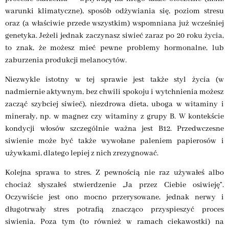
warunki klimatyczne), sposób odżywiania się, poziom stresu
oraz (a właściwie przede wszystkim) wspomniana już wcześniej
genetyka. Jeżeli jednak zaczynasz siwieć zaraz po 20 roku życia,
to znak, że możesz mieć pewne problemy hormonalne, lub
zaburzenia produkcji melanocytów.
Niezwykle istotny w tej sprawie jest także styl życia (w
nadmiernie aktywnym, bez chwili spokoju i wytchnienia możesz
zacząć szybciej siwieć), niezdrowa dieta, uboga w witaminy i
minerały, np. w magnez czy witaminy z grupy B. W kontekście
kondycji włosów szczególnie ważna jest B12. Przedwczesne
siwienie może być także wywołane paleniem papierosów i
używkami, dlatego lepiej z nich zrezygnować.
Kolejna sprawa to stres. Z pewnością nie raz używałeś albo
chociaż słyszałeś stwierdzenie „Ja przez Ciebie osiwieję”.
Oczywiście jest ono mocno przerysowane, jednak nerwy i
długotrwały stres potrafią znacząco przyspieszyć proces
siwienia. Poza tym (to również w ramach ciekawostki) na