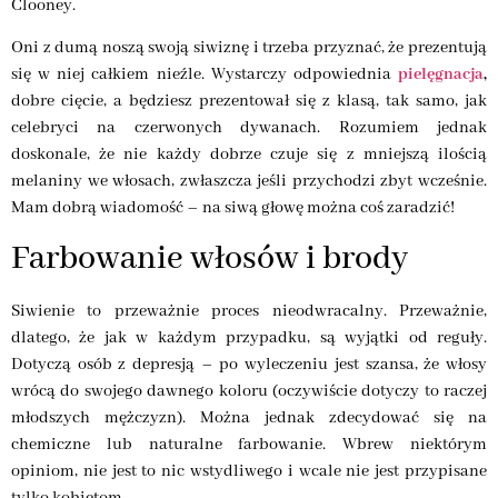
Clooney.
Oni z dumą noszą swoją siwiznę i trzeba przyznać, że prezentują
się w niej całkiem nieźle. Wystarczy odpowiednia
pielęgnacja
,
dobre cięcie, a będziesz prezentował się z klasą, tak samo, jak
celebryci na czerwonych dywanach. Rozumiem jednak
doskonale, że nie każdy dobrze czuje się z mniejszą ilością
melaniny we włosach, zwłaszcza jeśli przychodzi zbyt wcześnie.
Mam dobrą wiadomość – na siwą głowę można coś zaradzić!
Farbowanie włosów i brody
Siwienie to przeważnie proces nieodwracalny. Przeważnie,
dlatego, że jak w każdym przypadku, są wyjątki od reguły.
Dotyczą osób z depresją – po wyleczeniu jest szansa, że włosy
wrócą do swojego dawnego koloru (oczywiście dotyczy to raczej
młodszych mężczyzn). Można jednak zdecydować się na
chemiczne lub naturalne farbowanie. Wbrew niektórym
opiniom, nie jest to nic wstydliwego i wcale nie jest przypisane
tylko kobietom.