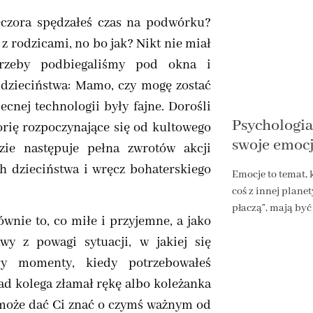
eczora spędzałeś czas na podwórku?
z rodzicami, no bo jak? Nikt nie miał
trzeby podbiegaliśmy pod okna i
 dzieciństwa: Mamo, czy mogę zostać
cnej technologii były fajne. Dorośli
Psychologia
rię rozpoczynające się od kultowego
swoje emoc
zie następuje pełna zwrotów akcji
h dzieciństwa i wręcz bohaterskiego
Emocje to temat, 
coś z innej planet
płaczą”, mają być
wnie to, co miłe i przyjemne, a jako
wy z powagi sytuacji, w jakiej się
ły momenty, kiedy potrzebowałeś
ad kolega złamał rękę albo koleżanka
a może dać Ci znać o czymś ważnym od