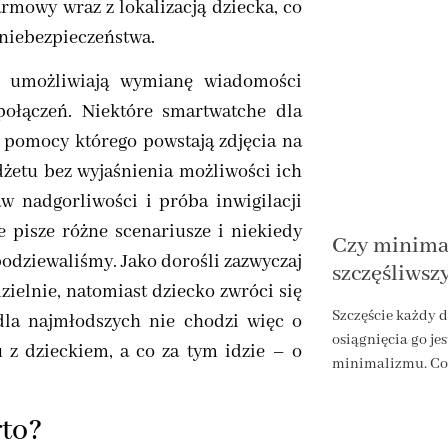
rmowy wraz z lokalizacją dziecka, co
 niebezpieczeństwa.
M umożliwiają wymianę wiadomości
połączeń. Niektóre smartwatche dla
y pomocy którego powstają zdjęcia na
adżetu bez wyjaśnienia możliwości ich
w nadgorliwości i próba inwigilacji
e pisze różne scenariusze i niekiedy
Czy minima
podziewaliśmy. Jako dorośli zazwyczaj
szczęśliws
ielnie, natomiast dziecko zwróci się
Szczęście każdy d
la najmłodszych nie chodzi więc o
osiągnięcia go jes
 z dzieckiem, a co za tym idzie – o
minimalizmu. Co
rto?