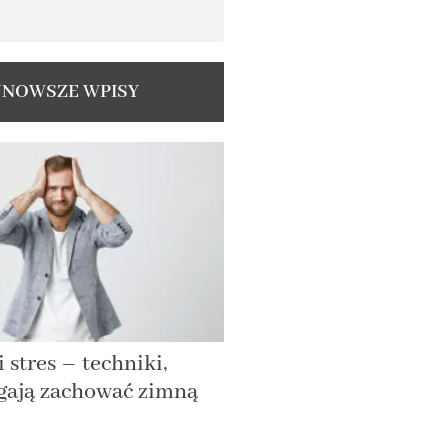
JNOWSZE WPISY
 stres – techniki,
gają zachować zimną