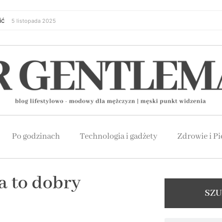
ić
5 listopada 2025
Po godzinach
Technologia i gadżety
Zdrowie i Pi
a to dobry
SZU