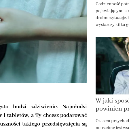
Codzienność potr
pojawiającymi si
drobne sytuacje,
wystarczy kilka 
W jaki spo
sto budzi zdziwienie. Najmłodsi
powinien pr
 i tabletów, a Ty chcesz podarować
Czasem przychod
łuszności takiego przedsięwzięcia są
potrzebne jest ws