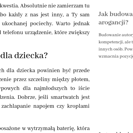
kwestia. Absolutnie nie zamierzam tu
Jak budować
o każdy z nas jest inny, a Ty sam
arogancji?
j ukochanej pociechy. Warto jednak
 telefonu urządzenie, które zwiększy
Budowanie autory
kompetencji, ale
innych osób. Pow
dla dziecka?
wzmacnia pozycję
ch dla dziecka powinien być przede
zenie przez szczeliny między płotem,
powych dla najmłodszych to iście
enia. Dobrze, jeśli smartwatch jest
a zachlapanie napojem czy kroplami
osażone w wytrzymałą baterię, która