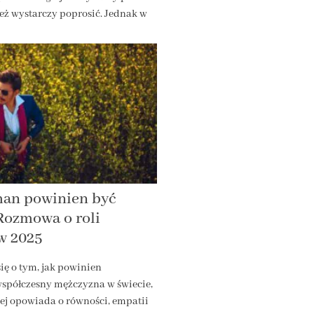
eż wystarczy poprosić. Jednak w
man powinien być
Rozmowa o roli
w 2025
ię o tym, jak powinien
spółczesny mężczyzna w świecie,
iej opowiada o równości, empatii