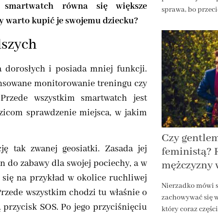
e smartwatch równa się większe
sprawa, bo przeci
zy warto kupić je swojemu dziecku?
dszych
a dorosłych i posiada mniej funkcji.
ansowane monitorowanie treningu czy
 Przede wszystkim smartwatch jest
zicom sprawdzenie miejsca, w jakim
Czy gentle
ę tak zwanej geosiatki. Zasada jej
feministą? 
en do zabawy dla swojej pociechy, a w
mężczyzny 
 się na przykład w okolice ruchliwej
Nierzadko mówi s
Przede wszystkim chodzi tu właśnie o
zachowywać się w
 przycisk SOS. Po jego przyciśnięciu
który coraz częśc