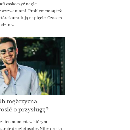
afi zaskoczyć nagle
ę wyzwaniami. Problemem są też
 które kumulują napięcie. Czasem
godzin w
sób mężczyzna
osić o przysługę?
zi ten moment, w którym
parcie drugiej osoby. Niby prosta