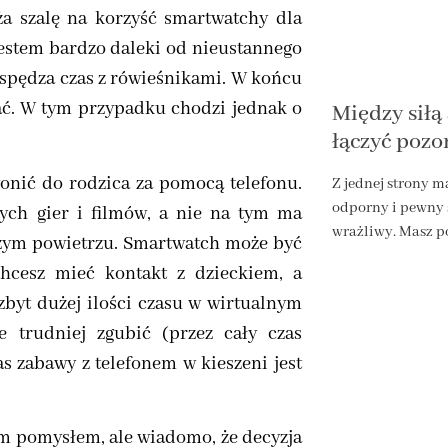
a szalę na korzyść smartwatchy dla
jestem bardzo daleki od nieustannego
 spędza czas z rówieśnikami. W końcu
wać. W tym przypadku chodzi jednak o
Między siłą
łączyć pozo
onić do rodzica za pomocą telefonu.
Z jednej strony 
odporny i pewny si
cych gier i filmów, a nie na tym ma
wrażliwy. Masz 
eżym powietrzu. Smartwatch może być
chcesz mieć kontakt z dzieckiem, a
zbyt dużej ilości czasu w wirtualnym
e trudniej zgubić (przez cały czas
as zabawy z telefonem w kieszeni jest
m pomysłem, ale wiadomo, że decyzja