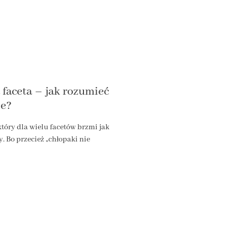
 faceta – jak rozumieć
je?
który dla wielu facetów brzmi jak
y. Bo przecież „chłopaki nie