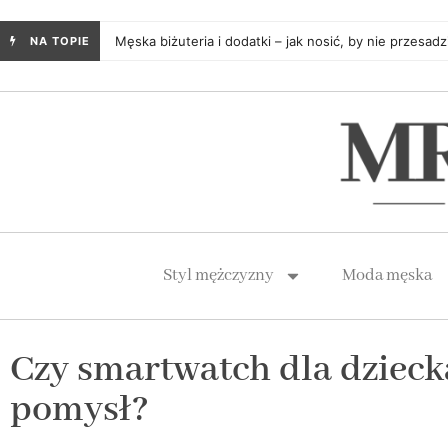
Męska biżuteria i dodatki – jak nosić, by nie przesadz
NA TOPIE
Styl mężczyzny
Moda męska
Czy smartwatch dla dzieck
pomysł?