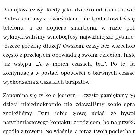
Pamiętasz czasy, kiedy jako dziecko od rana do wi
Podczas zabawy z rówieśnikami nie kontaktowałeś się 
telefonu, a co dopiero smartfona, w razie po
wykrzykiwaliśmy wniebogłosy najważniejsze pytanie
jeszcze godzinę dłużej? Owszem, czasy bez wszechobe
często z przekąsem opowiadają swoim dzieciom histo
już wstępu: „A w moich czasach, to…”. Po tej fa
kontynuacja w postaci opowieści o barwnych czasac
wychodzenia z wszelkich tarapatów.
Zapomina się tylko o jednym – często pamiętamy głó
dzieci niejednokrotnie nie zdawaliśmy sobie spra
znaleźliśmy. Dam sobie głowę uciąć, że bywa
natychmiastowego kontaktu z rodzicem, bo na przykł
spadła z roweru. No właśnie, a teraz Twoja pociech