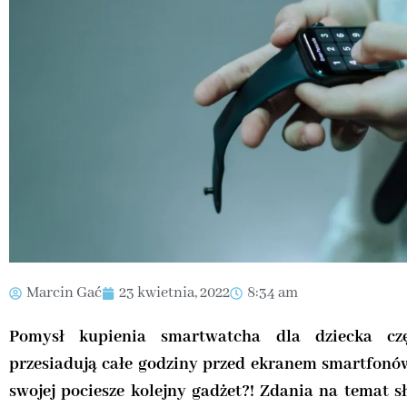
Marcin Gać
23 kwietnia, 2022
8:34 am
Pomysł kupienia smartwatcha dla dziecka czę
przesiadują całe godziny przed ekranem smartfonów
swojej pociesze kolejny gadżet?! Zdania na temat s