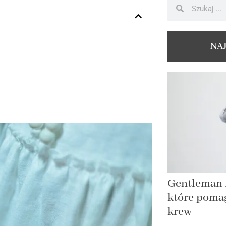
NA
Gentleman i
które poma
krew