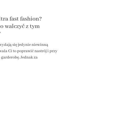
tra fast fashion?
o walczyć z tym
?
ydają się jedynie niewinną
ala Ci to poprawić nastrój i przy
 garderobę. Jednak za