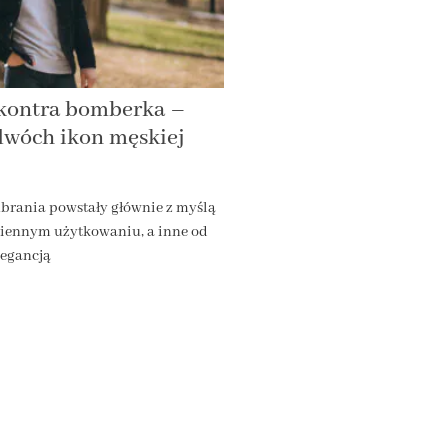
kontra bomberka –
dwóch ikon męskiej
ubrania powstały głównie z myślą
ziennym użytkowaniu, a inne od
elegancją