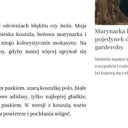
w odcieniach błękitu czy beżu. Moja
Marynarka 
bieska koszula, beżowa marynarka i
pojedynek 
 niego kolorystycznie mokasyny. Na
garderoby
by, gdyby mniej więcej zgrywał się
Niektóre męskie 
o wygodzie i cod
lat kojarzą się z 
m paskiem, szarą koszulkę polo, białe
we adidasy, tylko najlepiej gładkie,
 paskiem. W wersji z koszulą warto
a powietrze i pochłania wilgoć.