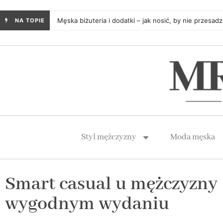
Męska biżuteria i dodatki – jak nosić, by nie przesadz
NA TOPIE
Styl mężczyzny
Moda męska
Smart casual u mężczyzny 
wygodnym wydaniu