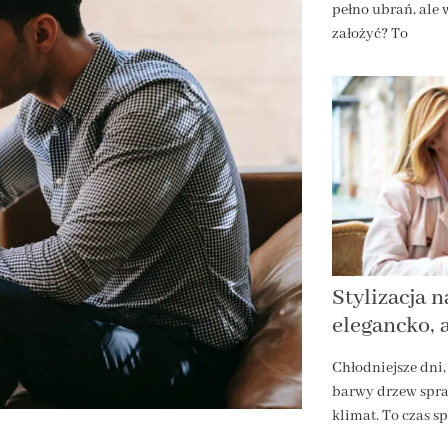
pełno ubrań, ale w
założyć? To
Stylizacja n
elegancko, 
Chłodniejsze dni,
barwy drzew spraw
klimat. To czas s