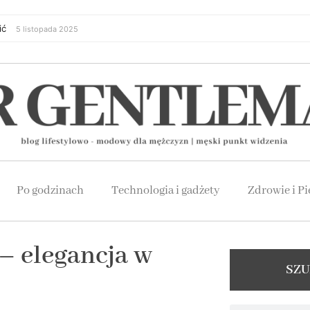
ić
5 listopada 2025
Po godzinach
Technologia i gadżety
Zdrowie i Pi
– elegancja w
SZU