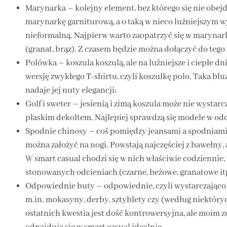
Marynarka – kolejny element, bez którego się nie obejd
marynarkę garniturową, a o taką w nieco luźniejszym w
nieformalną. Najpierw warto zaopatrzyć się w maryna
(granat, brąz). Z czasem będzie można dołączyć do tego
Polówka – koszula koszulą, ale na luźniejsze i ciepłe d
wersję zwykłego T-shirtu, czyli koszulkę polo. Taka bl
nadaje jej nuty elegancji;
Golf i sweter – jesienią i zimą koszula może nie wystarcz
płaskim dekoltem. Najlepiej sprawdzą się modele w odci
Spodnie chinosy – coś pomiędzy jeansami a spodniami 
można założyć na nogi. Powstają najczęściej z bawełny, a
W smart casual chodzi się w nich właściwie codziennie,
stonowanych odcieniach (czarne, beżowe, granatowe itp
Odpowiednie buty – odpowiednie, czyli wystarczająco el
m.in. mokasyny, derby, sztyblety czy (według niektór
ostatnich kwestia jest dość kontrowersyjna, ale moim 