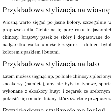
odnajdują się w smart casual idealnie.
Przykładowa stylizacja na wiosnę
Wiosną warto sięgać po jasne kolory, szczególnie 
propozycja dla Ciebie na tę porę roku to jasnonie
chinosy, brązowy pasek ze skóry i dopasowane do
nadgarstku warto umieścić zegarek i dobrze było
kolorem z paskiem i butami.
Przykładowa stylizacja na lato
Latem możesz sięgnąć np. po białe chinosy z pleciony
sneakersy (pamiętaj, aby nie były to typowe, sporto
wykonane z ekoskóry buty) i zegarek ze srebrnym
pokusić się o model lniany, który świetnie przepuszcz
Przykładowa stylizacja na jesień