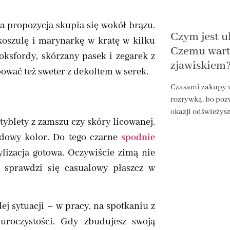
ja propozycja skupia się wokół brązu.
Czym jest ul
oszulę i marynarkę w kratę w kilku
Czemu wart
ksfordy, skórzany pasek i zegarek z
zjawiskiem
ować też sweter z dekoltem w serek.
Czasami zakupy w
rozrywką, bo pozw
okazji odświeżysz
tyblety z zamszu czy skóry licowanej.
rdowy kolor. Do tego czarne
spodnie
ylizacja gotowa. Oczywiście zimą nie
j sprawdzi się casualowy płaszcz w
dej sytuacji – w pracy, na spotkaniu z
uroczystości. Gdy zbudujesz swoją