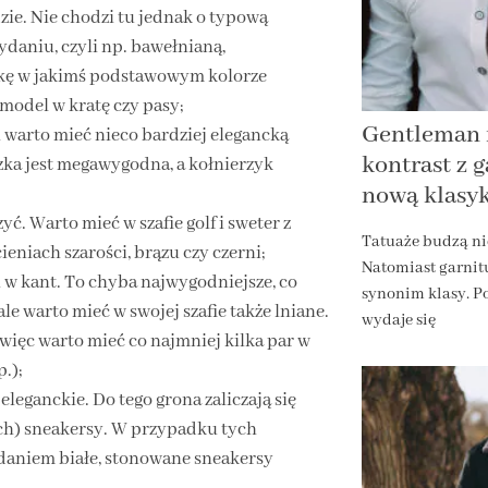
zie. Nie chodzi tu jednak o typową
ydaniu, czyli np. bawełnianą,
rkę w jakimś podstawowym kolorze
 model w kratę czy pasy;
Gentleman i
ni warto mieć nieco bardziej elegancką
kontrast z 
uzka jest megawygodna, a kołnierzyk
nową klasy
yć. Warto mieć w szafie golf i sweter z
Tatuaże budzą ni
eniach szarości, brązu czy czerni;
Natomiast garnitu
w kant. To chyba najwygodniejsze, co
synonim klasy. P
le warto mieć w swojej szafie także lniane.
wydaje się
 więc warto mieć co najmniej kilka par w
.);
eganckie. Do tego grona zaliczają się
ych) sneakersy. W przypadku tych
zdaniem białe, stonowane sneakersy