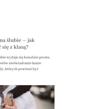
a ślubie – jak
się z klasą?
ubie wydaje się banalnie prosta.
cetów nieświadomie łamie
y, których powinni być