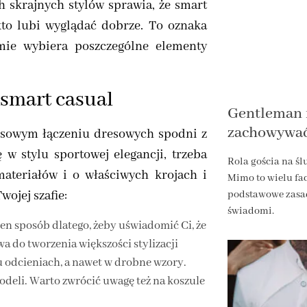
 skrajnych stylów sprawia, że smart
kto lubi wyglądać dobrze. To oznaka
omie wybiera poszczególne elementy
smart casual
Gentleman n
zachowywać 
losowym łączeniu dresowych spodni z
w stylu sportowej elegancji, trzeba
Rola gościa na śl
teriałów i o właściwych krojach i
Mimo to wielu fa
wojej szafie:
podstawowe zasad
świadomi.
ten sposób dlatego, żeby uświadomić Ci, że
wa do tworzenia większości stylizacji
ku odcieniach, a nawet w drobne wzory.
deli. Warto zwrócić uwagę też na koszule