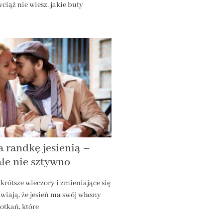
ciąż nie wiesz, jakie buty
a randkę jesienią –
ale nie sztywno
 krótsze wieczory i zmieniające się
iają, że jesień ma swój własny
potkań, które