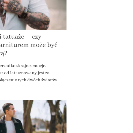
 tatuaże – czy
garniturem może być
ką?
erzadko skrajne emocje.
r od lat uznawany jest za
ołączenie tych dwóch światów