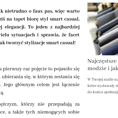
k nietrudno o faux pas, więc warto
iś na tapet biorę styl smart casual,
 elegancji. To jeden z najbardziej
elu sytuacjach i sprawia, że facet
jak tworzyć stylizacje smart casual!
Najczęstsze
modzie i ja
 pierwszy raz pojęcie to pojawiło się
u ubierania się, w którym zestawia się
W Twojej szafie n
. Jego głównym celem jest łączenie
które wydawały s
ą.
do końca spełnia
żczyzn, którzy nie przepadają za
ce, a także tych niemogących sobie