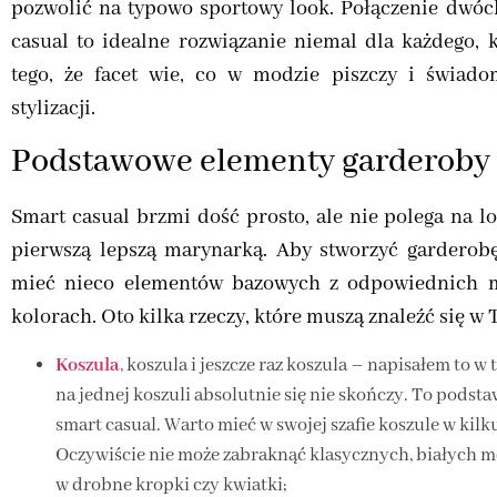
pozwolić na typowo sportowy look. Połączenie dwóch
casual to idealne rozwiązanie niemal dla każdego, 
tego, że facet wie, co w modzie piszczy i świad
stylizacji.
Podstawowe elementy garderoby 
Smart casual brzmi dość prosto, ale nie polega na 
pierwszą lepszą marynarką. Aby stworzyć garderobę 
mieć nieco elementów bazowych z odpowiednich ma
kolorach. Oto kilka rzeczy, które muszą znaleźć się w T
Koszula
,
koszula i jeszcze raz koszula – napisałem to w 
na jednej koszuli absolutnie się nie skończy. To podsta
smart casual. Warto mieć w swojej szafie koszule w kil
Oczywiście nie może zabraknąć klasycznych, białych mo
w drobne kropki czy kwiatki;