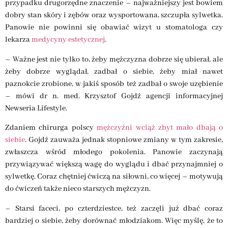
przypadku drugorzędne znaczenie – najważniejszy jest bowiem
dobry stan skóry i zębów oraz wysportowana, szczupła sylwetka.
Panowie nie powinni się obawiać wizyt u stomatologa czy
lekarza
medycyny estetycznej
.
– Ważne jest nie tylko to, żeby mężczyzna dobrze się ubierał, ale
żeby dobrze wyglądał, zadbał o siebie, żeby miał nawet
paznokcie zrobione, w jakiś sposób też zadbał o swoje uzębienie
– mówi dr n. med. Krzysztof Gojdź agencji informacyjnej
Newseria Lifestyle.
Zdaniem chirurga polscy
mężczyźni wciąż zbyt mało dbają o
siebie
. Gojdź zauważa jednak stopniowe zmiany w tym zakresie,
zwłaszcza wśród młodego pokolenia. Panowie zaczynają
przywiązywać większą wagę do wyglądu i dbać przynajmniej o
sylwetkę. Coraz chętniej ćwiczą na siłowni, co więcej – motywują
do ćwiczeń także nieco starszych mężczyzn.
– Starsi faceci, po czterdziestce, też zaczęli już dbać coraz
bardziej o siebie, żeby dorównać młodziakom. Więc myślę, że to