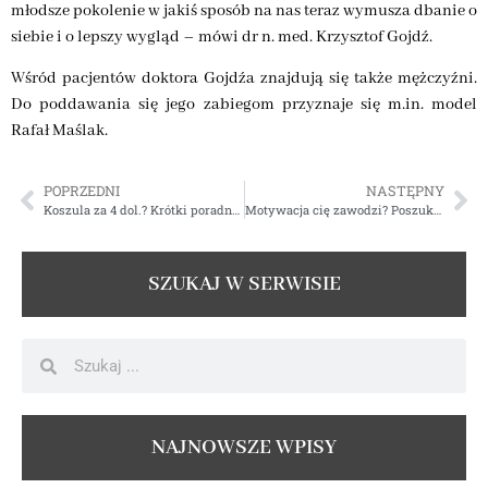
młodsze pokolenie w jakiś sposób na nas teraz wymusza dbanie o
siebie i o lepszy wygląd – mówi dr n. med. Krzysztof Gojdź.
Wśród pacjentów doktora Gojdźa znajdują się także mężczyźni.
Do poddawania się jego zabiegom przyznaje się m.in. model
Rafał Maślak.
POPRZEDNI
NASTĘPNY
Koszula za 4 dol.? Krótki poradnik o tym, jak kupować ubrania za granicą
Motywacja cię zawodzi? Poszukaj towarzystwa
SZUKAJ W SERWISIE
NAJNOWSZE WPISY