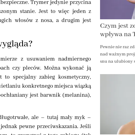
to bezpieczne. Trymer jedynie przycina
szonym stanie. Jest to więc jeden z
ugich włosów z nosa, a drugim jest
Czym jest ze
wpływa na 
 wygląda?
Pewnie nie raz zd
nad ważnym proj
ej mierze z usuwaniem nadmiernego
snu na ulubiony s
j, pach czy pleców. Można wykonać ją
 to specjalny zabieg kosmetyczny,
wietlaniu konkretnego miejsca wiązką
ochłaniany jest barwnik (melanina),
długotrwałe, ale – tutaj mały myk –
jednak pewne przeciwskazania. Jeśli