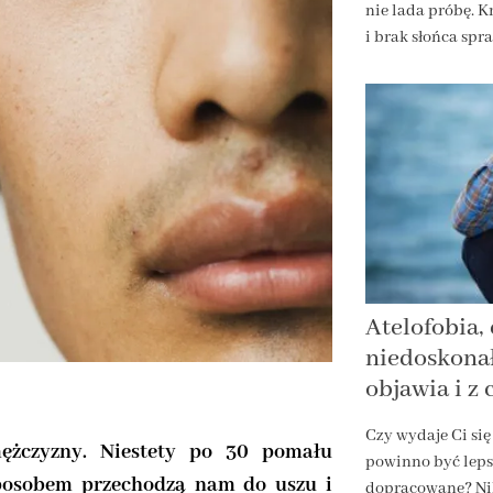
nie lada próbę. K
i brak słońca spr
Atelofobia, 
niedoskonał
objawia i z
Czy wydaje Ci się 
ężczyzny. Niestety po 30 pomału
powinno być lepsz
posobem przechodzą nam do uszu i
dopracowane? Nib