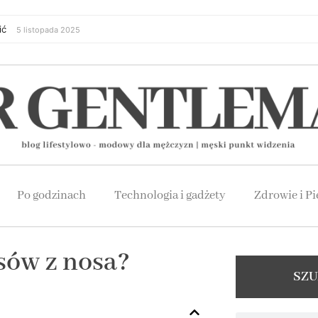
ić
5 listopada 2025
Po godzinach
Technologia i gadżety
Zdrowie i Pi
sów z nosa?
SZU