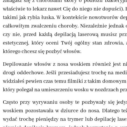
zmagasz się z chorobami skóry o podłożu bakteryjny
właściwie to lekarz nawet Cię do niego nie dopuści)
takimi jak rybia łuska. W kontekście nowotworów depi
całkowitym zwalczeniu choroby. Niezależnie jednak o
czy nie, przed każdą depilacją laserową musisz p
estetycznej, który oceni Twój ogólny stan zdrowia, 
którego chcesz się pozbyć włosów.
Depilowanie włosów z nosa woskiem również jest 
drogi oddechowe. Jeśli przesiadujesz trochę na med
widziałeś pewien czas temu filmiki z takim domowym
który polegał na umieszczeniu wosku w nozdrzach prz
Często przy wyrywaniu osoby te pozbywały się jedyn
woskiem pozostawała w dziurce do nosa. Dlatego te
wydać trochę pieniędzy na trymer lub depilację las