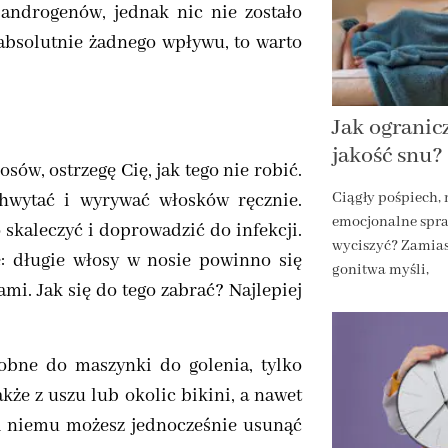
androgenów, jednak nic nie zostało
 absolutnie żadnego wpływu, to warto
Jak ogranic
jakość snu?
ów, ostrzegę Cię, jak tego nie robić.
Ciągły pośpiech,
chwytać i wyrywać włosków ręcznie.
emocjonalne spra
 skaleczyć i doprowadzić do infekcji.
wyciszyć? Zamias
ę: długie włosy w nosie powinno się
gonitwa myśli,
mi. Jak się do tego zabrać? Najlepiej
obne do maszynki do golenia, tylko
kże z uszu lub okolic bikini, a nawet
ęki niemu możesz jednocześnie usunąć