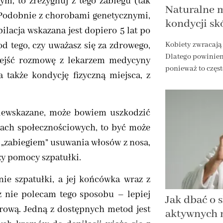
m, to zrezygnuj z tego zabiegu (tak
Naturalne 
. Podobnie z chorobami genetycznymi,
kondycji sk
lacja wskazana jest dopiero 5 lat po
d tego, czy uważasz się za zdrowego,
Kobiety zwracają
Dlatego powiniene
rzejść rozmowę z lekarzem medycyny
ponieważ to częst
a także kondycję fizyczną miejsca, z
niewskazane, może bowiem uszkodzić
iach społecznościowych, to być może
 „zabiegiem” usuwania włosów z nosa,
y pomocy szpatułki.
ie szpatułki, a jej końcówka wraz z
ż nie polecam tego sposobu – lepiej
Jak dbać o 
erową. Jedną z dostępnych metod jest
aktywnych 