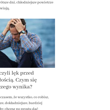
rótsze dni, chłodniejsze powietrze
awiają,
czyli lęk przed
ością. Czym się
 czego wynika?
czasem, że wszystko, co robisz,
e, dokładniejsze, bardziej
y chcesz po prostu dać