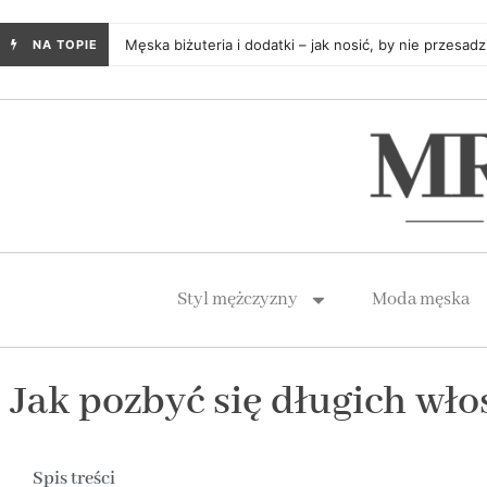
Męska biżuteria i dodatki – jak nosić, by nie przesadz
NA TOPIE
Styl mężczyzny
Moda męska
Jak pozbyć się długich wło
Spis treści