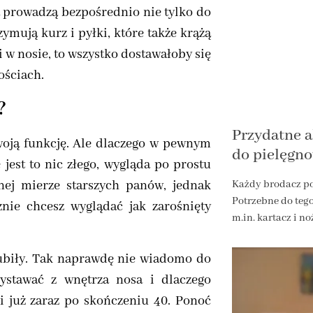
a prowadzą bezpośrednio nie tylko do
zymują kurz i pyłki, które także krążą
w nosie, to wszystko dostawałoby się
ościach.
?
Przydatne a
swoją funkcję. Ale dlaczego w pewnym
do pielęgn
jest to nic złego, wygląda po prostu
nej mierze starszych panów, jednak
Każdy brodacz po
Potrzebne do tego
znie chcesz wyglądać jak zarośnięty
m.in. kartacz i n
 lubiły. Tak naprawdę nie wiadomo do
wystawać z wnętrza nosa i dlaczego
i już zaraz po skończeniu 40. Ponoć